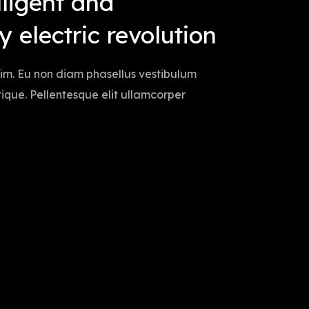
lligent and
 electric revolution
sim. Eu non diam phasellus vestibulum
istique. Pellentesque elit ullamcorper