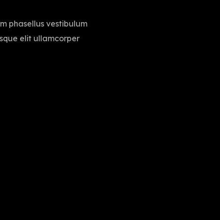
iam phasellus vestibulum
tesque elit ullamcorper